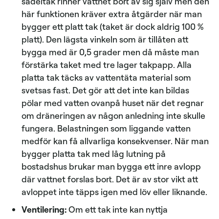
sadeltak rinner vattnet bort av sig själv men den
här funktionen kräver extra åtgärder när man
bygger ett platt tak (taket är dock aldrig 100 %
platt). Den lägsta vinkeln som är tillåten att
bygga med är 0,5 grader men då måste man
förstärka taket med tre lager takpapp. Alla
platta tak täcks av vattentäta material som
svetsas fast. Det gör att det inte kan bildas
pölar med vatten ovanpå huset när det regnar
om dräneringen av någon anledning inte skulle
fungera. Belastningen som liggande vatten
medför kan få allvarliga konsekvenser. När man
bygger platta tak med låg lutning på
bostadshus brukar man bygga ett inre avlopp
där vattnet forslas bort. Det är av stor vikt att
avloppet inte täpps igen med löv eller liknande.
Ventilering:
Om ett tak inte kan nyttja