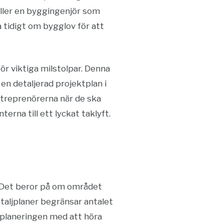
, eller en byggingenjör som
 tidigt om bygglov för att
r viktiga milstolpar. Denna
en detaljerad projektplan i
ntreprenörerna när de ska
rna till ett lyckat taklyft.
et. Det beror på om området
detaljplaner begränsar antalet
a planeringen med att höra