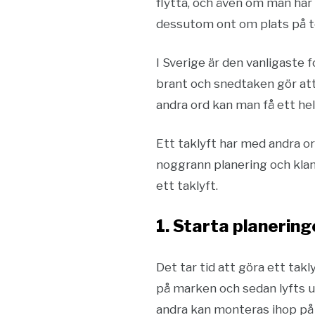
flytta, och även om man har r
dessutom ont om plats på to
I Sverige är den vanligaste
brant och snedtaken gör att
andra ord kan man få ett he
Ett taklyft har med andra o
noggrann planering och kland
ett taklyft.
1. Starta planeringe
Det tar tid att göra ett ta
på marken och sedan lyfts u
andra kan monteras ihop på