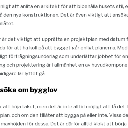
nligt att anlita en arkitekt för att bibehålla husets stil
å den nya konstruktionen. Det är även viktigt att ansöka
illåtet.
är det viktigt att upprätta en projektplan med datum fö
a för att ha koll på att bygget går enligt planerna. Med 
tligt förfrågningsunderlag som underlättar jobbet för e
g och projektering är i allmänhet en av huvudkomponente
digare lär lyftet gå.
ansöka om bygglov
r att höja taket, men det är inte alltid möjligt att få d
jplan, och om den tillåter att bygga på eller inte. Vissa 
maxhöjden för dessa. Det är därför alltid klokt att börj