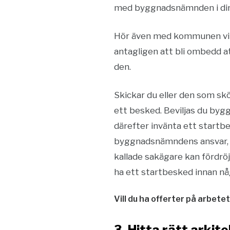
med byggnadsnämnden i din
Hör även med kommunen vilk
antagligen att bli ombedd att
den.
Skickar du eller den som s
ett besked. Beviljas du byg
därefter invänta ett startb
byggnadsnämndens ansvar, men
kallade sakägare kan fördröj
ha ett startbesked innan nå
Vill du ha offerter på arbete
3. Hitta rätt arkit