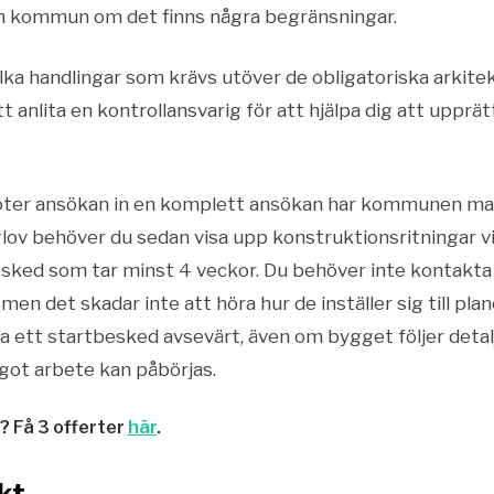
 kommun om det finns några begränsningar.
a handlingar som krävs utöver de obligatoriska arkite
 anlita en kontrollansvarig för att hjälpa dig att upprät
köter ansökan in en komplett ansökan har kommunen max
glov behöver du sedan visa upp konstruktionsritningar v
esked som tar minst 4 veckor. Du behöver inte kontakta 
 det skadar inte att höra hur de inställer sig till plan
a ett startbesked avsevärt, även om bygget följer detal
got arbete kan påbörjas.
t? Få 3 offerter
här
.
ekt