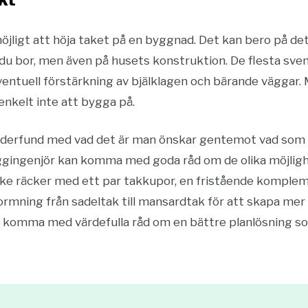
möjligt att höja taket på en byggnad. Det kan bero på det
 bor, men även på husets konstruktion. De flesta sven
eventuell förstärkning av bjälklagen och bärande väggar. 
 enkelt inte att bygga på.
nderfund med vad det är man önskar gentemot vad som ä
byggingenjör kan komma med goda råd om de olika möjlig
nske räcker med ett par takkupor, en fristående komple
formning från sadeltak till mansardtak för att skapa me
 komma med värdefulla råd om en bättre planlösning som 