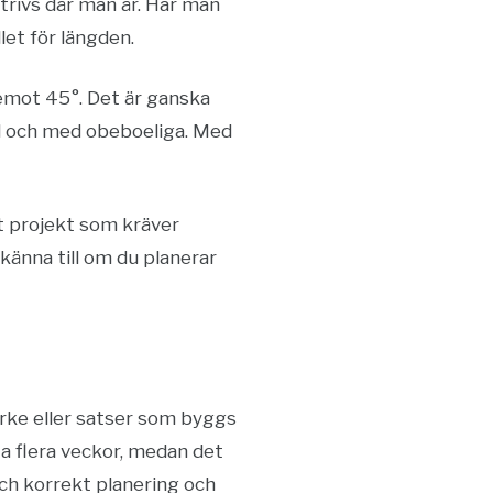
n trivs där man är. Har man
let för längden.
 emot 45°. Det är ganska
ll och med obeboeliga. Med
t projekt som kräver
känna till om du planerar
irke eller satser som byggs
a flera veckor, medan det
ch korrekt planering och