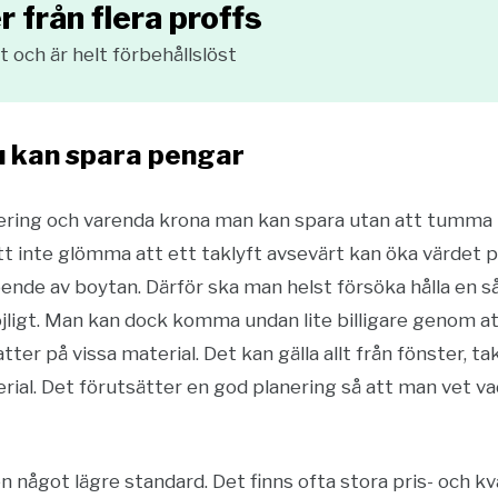
r från flera proffs
 och är helt förbehållslöst
du kan spara pengar
tering och varenda krona man kan spara utan att tumma på
t inte glömma att ett taklyft avsevärt kan öka värdet p
ende av boytan. Därför ska man helst försöka hålla en 
ligt. Man kan dock komma undan lite billigare genom att
er på vissa material. Det kan gälla allt från fönster, ta
rial. Det förutsätter en god planering så att man vet v
n något lägre standard. Det finns ofta stora pris- och kv