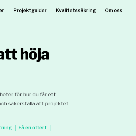
er
Projektguider
Kvalitetssäkring
Om oss
att höja
heter för hur du får ett
och säkerställa att projektet
tning
Få en offert