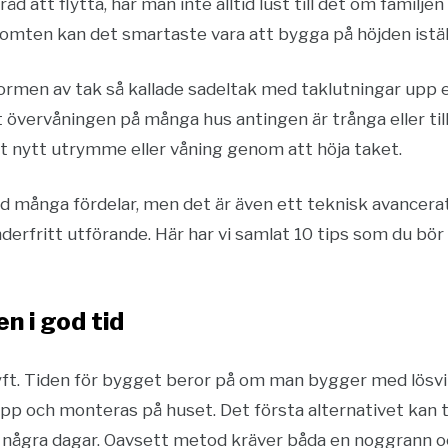
åd att flytta, har man inte alltid lust till det om familje
mten kan det smartaste vara att bygga på höjden istäl
 formen av tak så kallade sadeltak med taklutningar upp
 övervåningen på många hus antingen är trånga eller ti
lt nytt utrymme eller våning genom att höja taket.
rd många fördelar, men det är även ett teknisk avancera
erfritt utförande. Här har vi samlat 10 tips som du bör 
n i god tid
klyft. Tiden för bygget beror på om man bygger med lösv
pp och monteras på huset. Det första alternativet kan t
 några dagar. Oavsett metod kräver båda en noggrann o