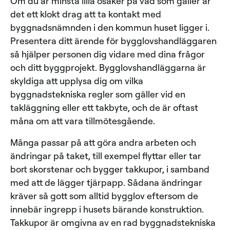
Om du är minsta lilla osäker på vad som gäller är
det ett klokt drag att ta kontakt med
byggnadsnämnden i den kommun huset ligger i.
Presentera ditt ärende för bygglovshandläggaren
så hjälper personen dig vidare med dina frågor
och ditt byggprojekt. Bygglovshandläggarna är
skyldiga att upplysa dig om vilka
byggnadstekniska regler som gäller vid en
takläggning eller ett takbyte, och de är oftast
måna om att vara tillmötesgående.
Många passar på att göra andra arbeten och
ändringar på taket, till exempel flyttar eller tar
bort skorstenar och bygger takkupor, i samband
med att de lägger tjärpapp. Sådana ändringar
kräver så gott som alltid bygglov eftersom de
innebär ingrepp i husets bärande konstruktion.
Takkupor är omgivna av en rad byggnadstekniska