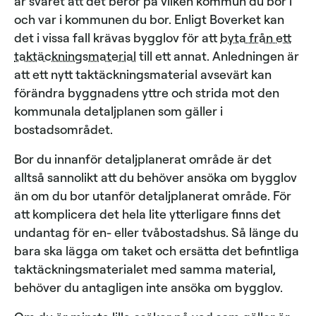
är svaret att det beror på vilken kommun du bor i
och var i kommunen du bor. Enligt Boverket kan
det i vissa fall krävas bygglov för att
byta från ett
taktäckningsmaterial
till ett annat. Anledningen är
att ett nytt taktäckningsmaterial avsevärt kan
förändra byggnadens yttre och strida mot den
kommunala detaljplanen som gäller i
bostadsområdet.
Bor du innanför detaljplanerat område är det
alltså sannolikt att du behöver ansöka om bygglov
än om du bor utanför detaljplanerat område. För
att komplicera det hela lite ytterligare finns det
undantag för en- eller tvåbostadshus. Så länge du
bara ska lägga om taket och ersätta det befintliga
taktäckningsmaterialet med samma material,
behöver du antagligen inte ansöka om bygglov.