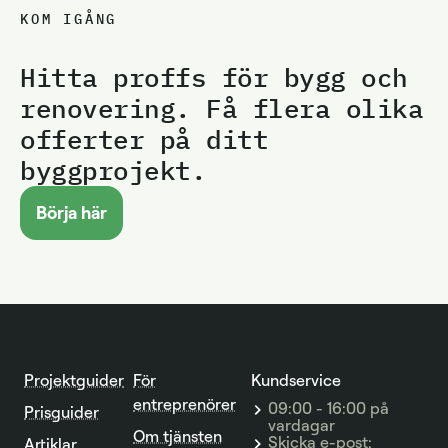
KOM IGÅNG
Hitta proffs för bygg och
renovering. Få flera olika
offerter på ditt
byggprojekt.
Börja här
Projektguider
För
Kundservice
entreprenörer
09:00 - 16:00 på
Prisguider
vardagar
Om tjänsten
Skicka e-post:
Artiklar