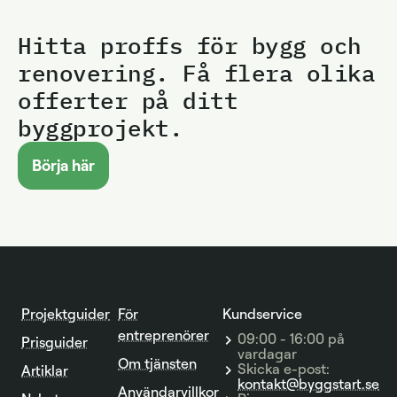
Hitta proffs för bygg och
renovering. Få flera olika
offerter på ditt
byggprojekt.
Börja här
Projektguider
För
Kundservice
entreprenörer
09:00 - 16:00 på
Prisguider
vardagar
Om tjänsten
Skicka e-post:
Artiklar
kontakt@byggstart.se
Användarvillkor