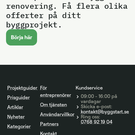
renovering. Få flera olika
offerter på ditt
byggprojekt.
Börja här
Projektguider
För
Kundservice
entreprenörer
09:00 - 16:00 på
Prisguider
vardagar
Om tjänsten
Skicka e-post:
Artiklar
kontakt@byggstart.se
Användarvillkor
Nyheter
Ring oss:
0768 92 19 04
Partners
Kategorier
Kontakt