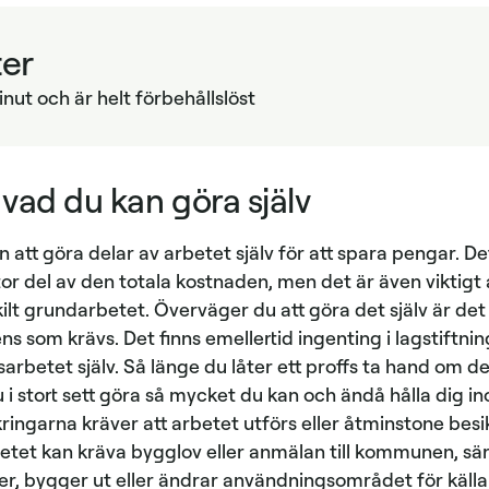
ter
nut och är helt förbehållslöst
 vad du kan göra själv
att göra delar av arbetet själv för att spara pengar. Det 
or del av den totala kostnaden, men det är även viktigt a
skilt grundarbetet. Överväger du att göra det själv är det 
 som krävs. Det finns emellertid ingenting i lagstiftni
gsarbetet själv. Så länge du låter ett proffs ta hand om d
u i stort sett göra så mycket du kan och ändå hålla dig 
äkringarna kräver att arbetet utförs eller åtminstone bes
etet kan kräva bygglov eller anmälan till kommunen, sär
r, bygger ut eller ändrar användningsområdet för källa