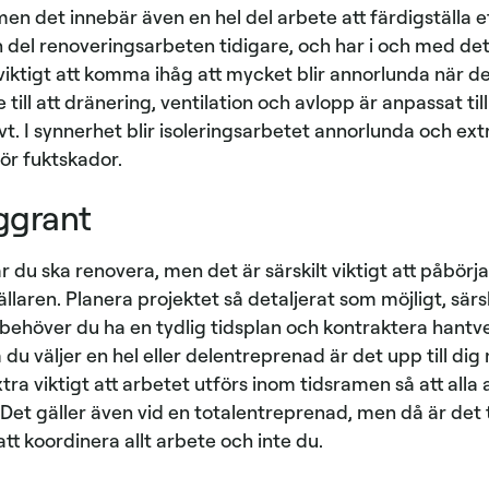
men det innebär även en hel del arbete att färdigställa e
n del renoveringsarbeten tidigare, och har i och med de
iktigt att komma ihåg att mycket blir annorlunda när d
till att dränering, ventilation och avlopp är anpassat ti
t. I synnerhet blir isoleringsarbetet annorlunda och ext
för fuktskador.
oggrant
är du ska renovera, men det är särskilt viktigt att påbörj
llaren. Planera projektet så detaljerat som möjligt, särsk
behöver du ha en tydlig tidsplan och kontraktera hantver
m du väljer en hel eller delentreprenad är det upp till di
xtra viktigt att arbetet utförs inom tidsramen så att al
. Det gäller även vid en totalentreprenad, men då är de
tt koordinera allt arbete och inte du.