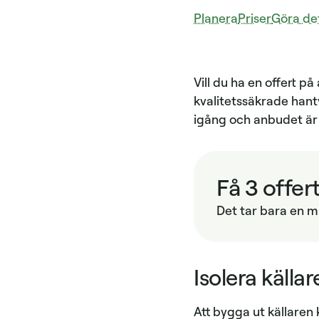
Planera
Priser
Göra det
Vill du ha en offert p
kvalitetssäkrade hant
igång och anbudet är 
Få 3 offer
Det tar bara en mi
Isolera källa
Att bygga ut källare