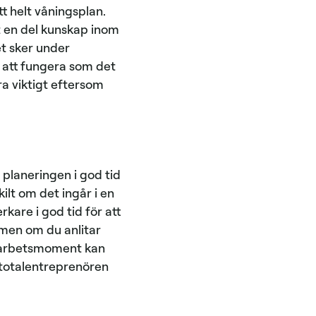
tt helt våningsplan.
t en del kunskap inom
et sker under
ll att fungera som det
ra viktigt eftersom
a planeringen i god tid
ilt om det ingår i en
kare i god tid för att
g men om du anlitar
la arbetsmoment kan
t totalentreprenören