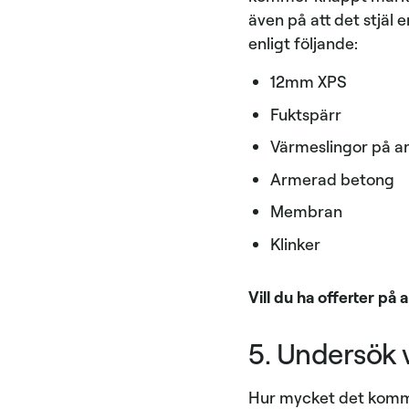
även på att det stjäl 
enligt följande:
12mm XPS
Fuktspärr
Värmeslingor på a
Armerad betong
Membran
Klinker
Vill du ha offerter på 
5. Undersök 
Hur mycket det kommer 