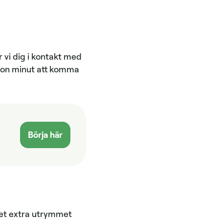
r vi dig i kontakt med
ågon minut att komma
Börja här
Det extra utrymmet