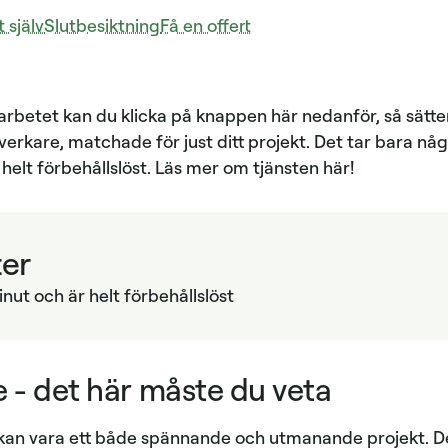
 själv
Slutbesiktning
Få en offert
å arbetet kan du klicka på knappen här nedanför, så sätte
verkare, matchade för just ditt projekt. Det tar bara n
helt förbehållslöst. Läs mer om tjänsten här!
ter
nut och är helt förbehållslöst
re - det här måste du veta
n kan vara ett både spännande och utmanande projekt. 