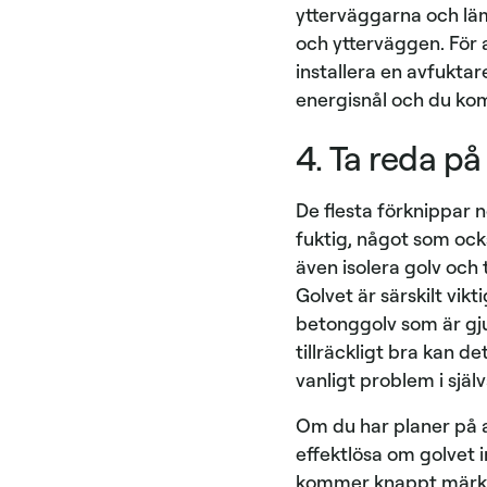
ytterväggarna och lä
och ytterväggen. För 
installera en avfuktar
energisnål och du ko
4. Ta reda på
De flesta förknippar n
fuktig, något som ocks
även isolera golv och
Golvet är särskilt vikt
betonggolv som är gju
tillräckligt bra kan d
vanligt problem i själ
Om du har planer på at
effektlösa om golvet 
kommer knappt märka n