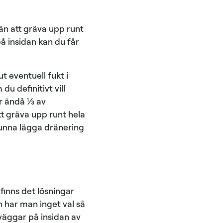
 än att gräva upp runt
å insidan kan du får
t eventuell fukt i
u definitivt vill
ör ändå ⅓ av
tt gräva upp runt hela
kunna lägga dränering
 finns det lösningar
en har man inget val så
väggar på insidan av