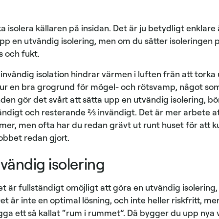
 isolera källaren på insidan. Det är ju betydligt enklare
pp en utvändig isolering, men om du sätter isoleringen p
 och fukt.
invändig isolation hindrar värmen i luften från att torka u
tur en bra grogrund för mögel- och rötsvamp, något som d
den gör det svårt att sätta upp en utvändig isolering, b
vändigt och resterande ⅔ invändigt. Det är mer arbete a
 mer, men ofta har du redan grävt ut runt huset för att 
obbet redan gjort.
vändig isolering
et är fullständigt omöjligt att göra en utvändig isolering,
et är inte en optimal lösning, och inte heller riskfritt, m
ygga ett så kallat “rum i rummet”. Då bygger du upp nya 