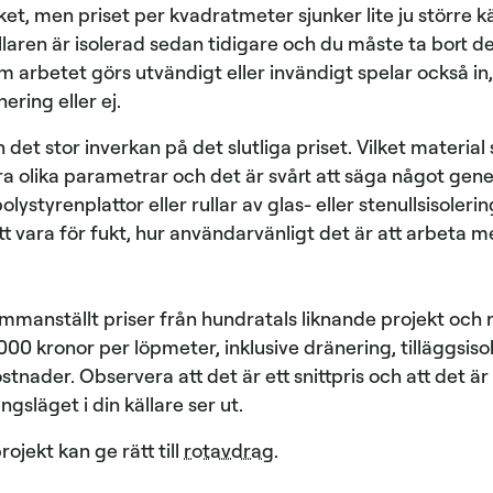
et, men priset per kvadratmeter sjunker lite ju större kä
llaren är isolerad sedan tidigare och du måste ta bort d
 arbetet görs utvändigt eller invändigt spelar också in
ring eller ej.
 det stor inverkan på det slutliga priset. Vilket material
era olika parametrar och det är svårt att säga något gene
olystyrenplattor eller rullar av glas- eller stenullsisoleri
 vara för fukt, hur användarvänligt det är att arbeta me
mmanställt priser från hundratals liknande projekt och r
00 kronor per löpmeter, inklusive dränering, tilläggsiso
nader. Observera att det är ett snittpris och att det är s
släget i din källare ser ut.
rojekt kan ge rätt till
rotavdrag
.