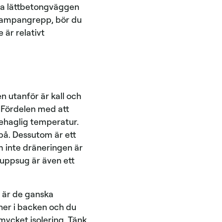
ya lättbetongväggen
 svampangrepp, bör du
 är relativt
n utanför är kall och
. Fördelen med att
behaglig temperatur.
å på. Dessutom är ett
m inte dräneringen är
t uppsug är även ett
, är de ganska
 ner i backen och du
mycket isolering. Tänk