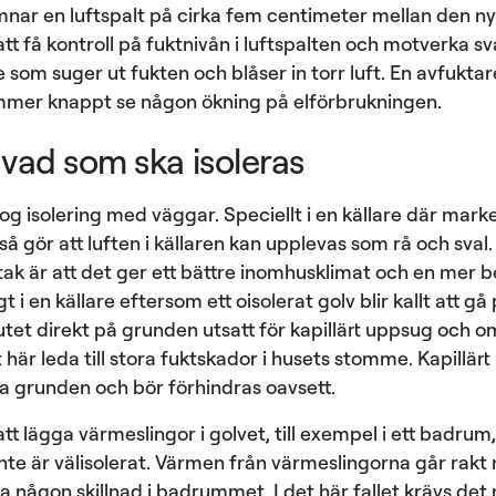
mnar en luftspalt på cirka fem centimeter mellan den n
att få kontroll på fuktnivån i luftspalten och motverka
e som suger ut fukten och blåser in torr luft. En avfuktare
mmer knappt se någon ökning på elförbrukningen.
 vad som ska isoleras
og isolering med väggar. Speciellt i en källare där marke
å gör att luften i källaren kan upplevas som rå och sval
 tak är att det ger ett bättre inomhusklimat och en mer 
igt i en källare eftersom ett oisolerat golv blir kallt att g
tet direkt på grunden utsatt för kapillärt uppsug och o
et här leda till stora fuktskador i husets stomme. Kapillär
va grunden och bör förhindras oavsett.
t lägga värmeslingor i golvet, till exempel i ett badrum
inte är välisolerat. Värmen från värmeslingorna går rakt
ågon skillnad i badrummet. I det här fallet krävs det 