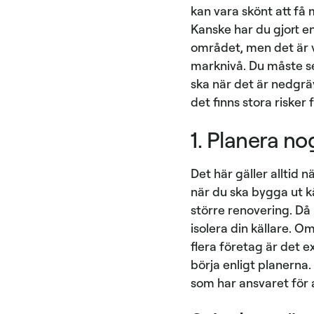
kan vara skönt att få 
Kanske har du gjort e
området, men det är v
marknivå. Du måste se 
ska när det är nedgräv
det finns stora risker 
1. Planera n
Det här gäller alltid n
när du ska bygga ut kä
större renovering. Då 
isolera din källare. O
flera företag är det e
börja enligt planerna
som har ansvaret för a