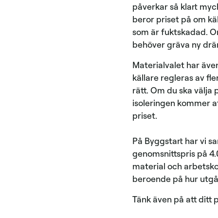
påverkar så klart myck
beror priset på om kä
som är fuktskadad. Om
behöver gräva ny dräne
Materialvalet har även
källare regleras av fl
rätt. Om du ska välja p
isoleringen kommer att
priset.
På Byggstart har vi sa
genomsnittspris på 4.0
material och arbetskost
beroende på hur utgång
Tänk även på att ditt p