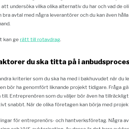
 att undersöka vilka olika alternativ du har och vad de o
en bra avtal med några leverantörer och du kan även håll
hand.
kt kan ge
rätt till rotavdrag
.
faktorer du ska titta på i anbudsproce
andra kriterier som du ska ha med i bakhuvudet när du l
ören bör ha genomfört liknande projekt tidigare. Fråga 
till. Entreprenören som du väljer bör även ha tillräcklig
ivt snabbt. När de olika företagen kan börja med projekt
fieringar för entreprenörs- och hantverksföretag. Några 