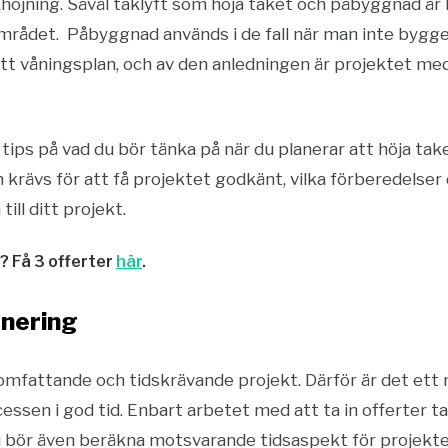
höjning. Såväl taklyft som höja taket och påbyggnad är
 området. Påbyggnad används i de fall när man inte bygge
ytt våningsplan, och av den anledningen är projektet m
a tips på vad du bör tänka på när du planerar att höja ta
krävs för att få projektet godkänt, vilka förberedelser
ill ditt projekt.
t? Få 3 offerter
här
.
lanering
t omfattande och tidskrävande projekt. Därför är det et
sen i god tid. Enbart arbetet med att ta in offerter ta
u bör även beräkna motsvarande tidsaspekt för projekte