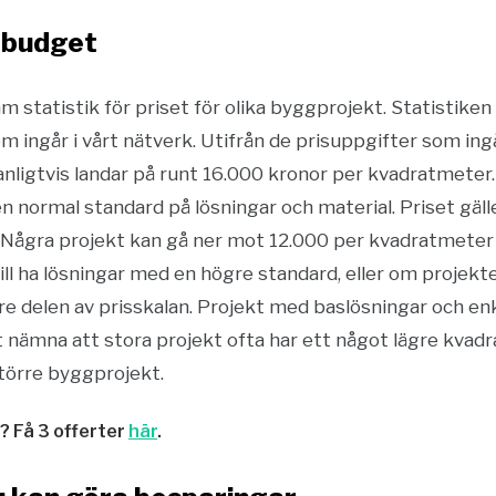
k budget
ram statistik för priset för olika byggprojekt. Statistike
 ingår i vårt nätverk. Utifrån de prisuppgifter som ingå
vanligtvis landar på runt 16.000 kronor per kvadratmeter
en normal standard på lösningar och material. Priset gäl
 Några projekt kan gå ner mot 12.000 per kvadratmeter
ill ha lösningar med en högre standard, eller om projekte
e delen av prisskalan. Projekt med baslösningar och enkl
att nämna att stora projekt ofta har ett något lägre kva
större byggprojekt.
t? Få 3 offerter
här
.