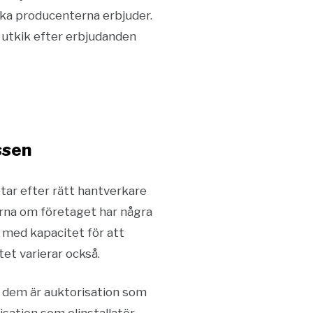
lika producenterna erbjuder.
a utkik efter erbjudanden
ssen
etar efter rätt hantverkare
gärna om företaget har några
t med kapacitet för att
et varierar också.
av dem är auktorisation som