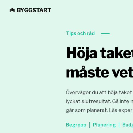
BYGGSTART
Tips och råd
Höja take
måste ve
Överväger du att höja taket 
lyckat slutresultat. Gå inte
går som planerat. Läs exper
Begrepp
Planering
Bud