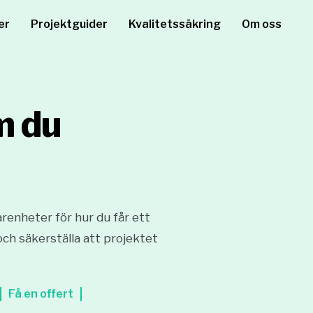
er
Projektguider
Kvalitetssäkring
Om oss
m du
arenheter för hur du får ett
och säkerställa att projektet
Få en offert