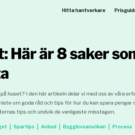
Hitta hantverkare
Prisguid
t: Här är 8 saker so
ta
på huset? I den här artikeln delar vi med oss av våra erf
 miste om goda råd och tips för hur du kan spara pengar 
ternas tips och undvik de vanligaste misstagen.
get
Spartips
Anbud
Bygglovsansökan
Process