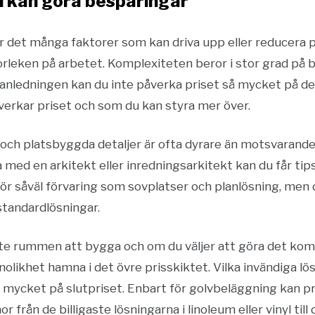
du kan göra besparingar
r det många faktorer som kan driva upp eller reducera pr
rleken på arbetet. Komplexiteten beror i stor grad på 
n anledningen kan du inte påverka priset så mycket på de
erkar priset och som du kan styra mer över.
och platsbyggda detaljer är ofta dyrare än motsvarande
med en arkitekt eller inredningsarkitekt kan du får tip
r såväl förvaring som sovplatser och planlösning, men d
standardlösningar.
te rummen att bygga och om du väljer att göra det ko
likhet hamna i det övre prisskiktet. Vilka invändiga lös
å mycket på slutpriset. Enbart för golvbeläggning kan 
 från de billigaste lösningarna i linoleum eller vinyl till 