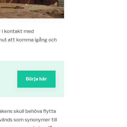
ig i kontakt med
minut att komma igång och
Börja här
kens skull behöva flytta
nvänds som synonymer till