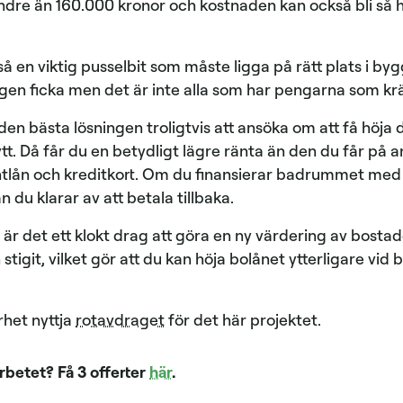
indre än 160.000 kronor och kostnaden kan också bli s
å en viktig pusselbit som måste ligga på rätt plats i by
 egen ficka men det är inte alla som har pengarna som kräv
en bästa lösningen troligtvis att ansöka om att få höja 
 nytt. Då får du en betydligt lägre ränta än den du får på
ån och kreditkort. Om du finansierar badrummet med hjäl
n du klarar av att betala tillbaka.
 är det ett klokt drag att göra en ny värdering av bostade
tigit, vilket gör att du kan höja bolånet ytterligare vid 
rhet nyttja
rotavdraget
för det här projektet.
arbetet? Få 3 offerter
här
.