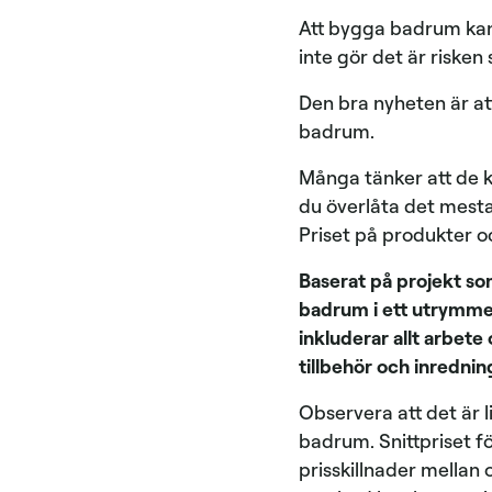
Att bygga badrum kan s
inte gör det är risken
Den bra nyheten är at
badrum.
Många tänker att de k
du överlåta det mesta
Priset på produkter o
Baserat på projekt som
badrum i ett utrymme d
inkluderar allt arbete
tillbehör och inrednin
Observera att det är l
badrum. Snittpriset f
prisskillnader mellan