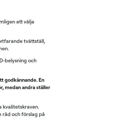
mligen att välja
tfarande tvättställ,
mmen.
ED-belysning och
ett godkännande. En
ör, medan andra ställer
 kvalitetskraven.
m råd och förslag på