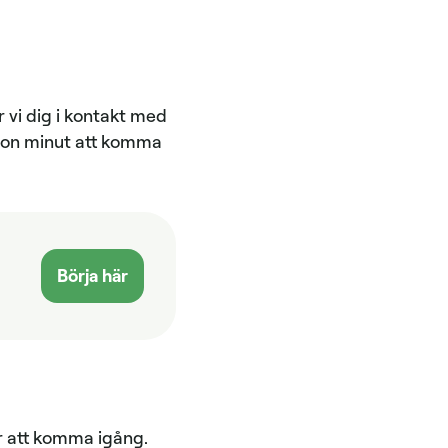
r vi dig i kontakt med
ågon minut att komma
Börja här
ör att komma igång.