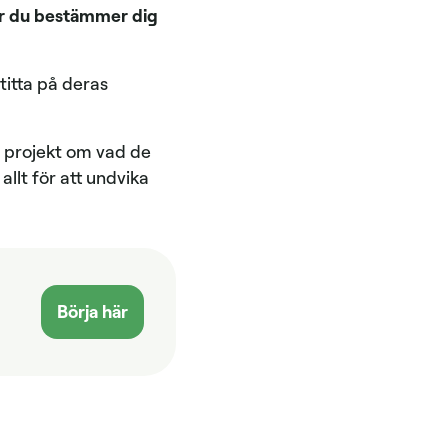
när du bestämmer dig
 titta på deras
e projekt om vad de
llt för att undvika
Börja här