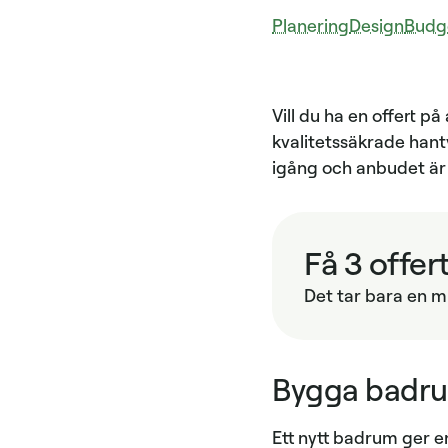
Planering
Design
Budg
Vill du ha en offert p
kvalitetssäkrade hant
igång och anbudet är 
Få 3 offer
Det tar bara en mi
Bygga badru
Ett nytt badrum ger e