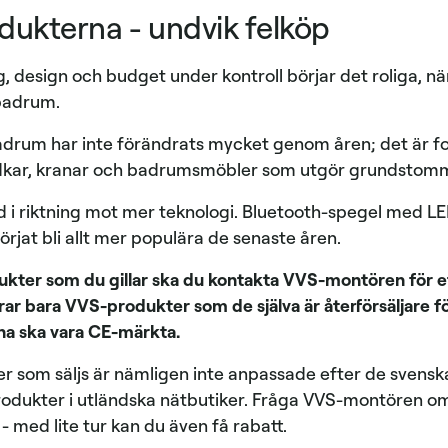
odukterna - undvik felköp
, design och budget under kontroll börjar det roliga, nä
a badrum.
drum har inte förändrats mycket genom åren; det är for
badkar, kranar och badrumsmöbler som utgör grundsto
d i riktning mot mer teknologi. Bluetooth-spegel med L
örjat bli allt mer populära de senaste åren.
dukter som du gillar ska du kontakta VVS-montören för 
erar bara VVS-produkter som de själva är återförsäljare f
na ska vara CE-märkta.
 som säljs är nämligen inte anpassade efter de svenska
 produkter i utländska nätbutiker. Fråga VVS-montören o
- med lite tur kan du även få rabatt.