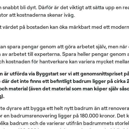
nabbt bli dyrt. Därför är det viktigt att sätta upp en r
 stor att kostnaderna skenar iväg.
t värdet på bostaden kan öka märkbart med ett modernt
an spara pengar genom att göra arbetet själv, men när
 av arbetet till experterna. Spara heller pengar genom a
ch kostnaden för hantverkare kan variera mycket mellan
 är utförda via Byggstart ser vi att genomsnittspriset på
är det inte finns ett befintligt badrum ligger på cirka 
 och material (även det material som man köper själv sås
g).
ite dyrare att bygga ett helt nytt badrum än att renovera 
ör en badrumsrenovering ligger på 180.000 kronor. Det 
 olika badrum och de varierar utifrån badrummets storle