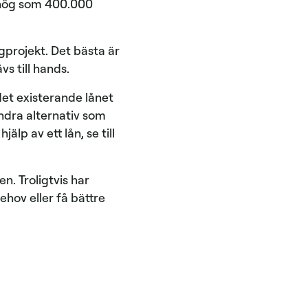
å hög som 400.000
ggprojekt. Det bästa är
s till hands.
det existerande lånet
 andra alternativ som
p av ett lån, se till
n. Troligtvis har
behov eller få bättre