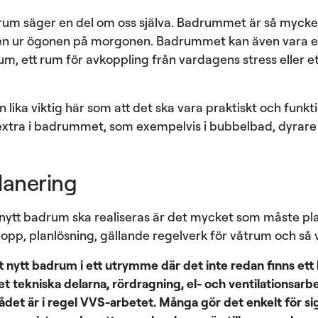
rum säger en del om oss själva. Badrummet är så mycke
nen ur ögonen på morgonen. Badrummet kan även vara ett
um, ett rum för avkoppling från vardagens stress eller e
rn lika viktig här som att det ska vara praktiskt och funk
e extra i badrummet, som exempelvis i bubbelbad, dyrare
planering
ytt badrum ska realiseras är det mycket som måste pl
vlopp, planlösning, gällande regelverk för våtrum och så 
 nytt badrum i ett utrymme där det inte redan finns ett 
et tekniska delarna, rördragning, el- och ventilationsar
ådet är i regel VVS-arbetet. Många gör det enkelt för si