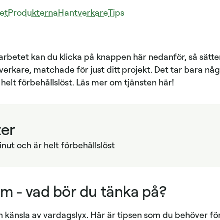
et
Produkterna
Hantverkare
Tips
å arbetet kan du klicka på knappen här nedanför, så sätte
verkare, matchade för just ditt projekt. Det tar bara n
helt förbehållslöst. Läs mer om tjänsten här!
ter
nut och är helt förbehållslöst
m - vad bör du tänka på?
n känsla av vardagslyx. Här är tipsen som du behöver f