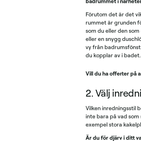
badrummet i närheten a
Förutom det är det vik
rummet är grunden för
som du eller den som g
eller en snygg duschlö
vy från badrumsfönstr
du kopplar av i badet
Vill du ha offerter på 
2. Välj inred
Vilken inredningsstil b
inte bara på vad som 
exempel stora kakelpla
Är du för djärv i ditt 