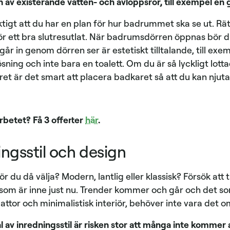
v existerande vatten- och avloppsrör, till exempel en gä
tigt att du har en plan för hur badrummet ska se ut. Rätt
 ett bra slutresutlat. När badrumsdörren öppnas bör du s
år in genom dörren ser är estetiskt tilltalande, till ex
sning och inte bara en toalett. Om du är så lyckligt lott
et är det smart att placera badkaret så att du kan njut
.
arbetet? Få 3 offerter
här
.
ningsstil och design
ör du då välja? Modern, lantlig eller klassisk? Försök att
som är inne just nu. Trender kommer och går och det som 
ttor och minimalistisk interiör, behöver inte vara det o
val av inredningsstil är risken stor att många inte kommer a