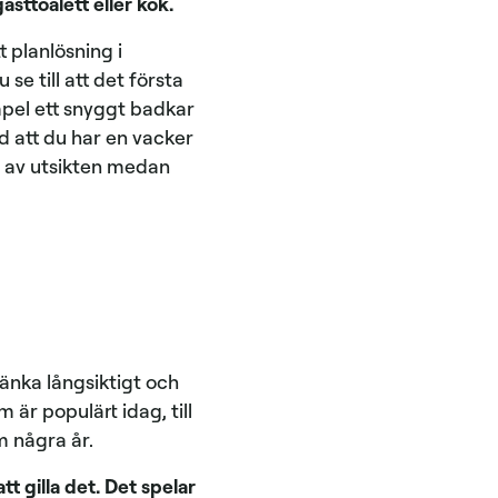
sttoalett eller kök.
 planlösning i
e till att det första
empel ett snyggt badkar
ad att du har en vacker
a av utsikten medan
 tänka långsiktigt och
är populärt idag, till
m några år.
tt gilla det. Det spelar