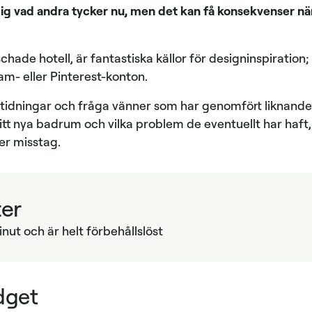
 dig vad andra tycker nu, men det kan få konsekvenser 
schade hotell, är fantastiska källor för designinspiration;
am- eller Pinterest-konton.
gstidningar och fråga vänner som har genomfört liknand
t nya badrum och vilka problem de eventuellt har haft, a
r misstag.
ter
nut och är helt förbehållslöst
dget