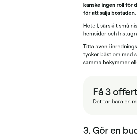
kanske ingen roll för
för att sälja bostaden.
Hotell, särskilt små ni
hemsidor och Instagr
Titta även i inrednin
tycker bäst om med sit
samma bekymmer elle
Få 3 offer
Det tar bara en mi
3. Gör en bu