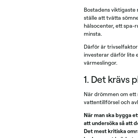
Bostadens viktigaste 
ställe att tvätta söm
hälsocenter, ett spa-r
minsta.
Därför är trivselfakto
investerar därför lit
värmeslingor.
1. Det krävs 
När drömmen om ett n
vattentillförsel och a
När man ska bygga ett
att undersöka så att d
Det mest kritiska omr