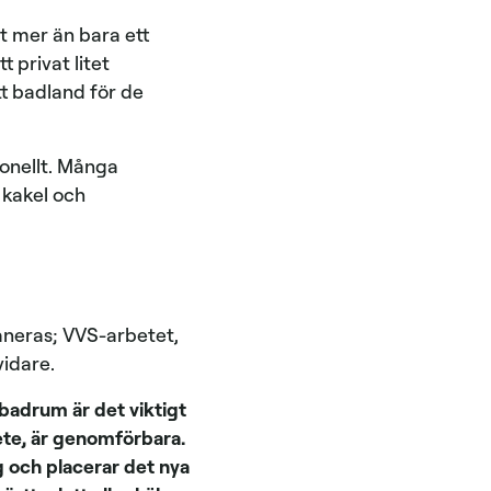
t mer än bara ett
 privat litet
tt badland för de
tionellt. Många
 kakel och
aneras; VVS-arbetet,
vidare.
badrum är det viktigt
bete, är genomförbara.
g och placerar det nya