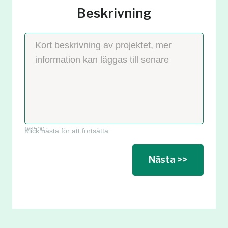
Beskrivning
0
/2500
Klick nästa för att fortsätta
Nästa >>