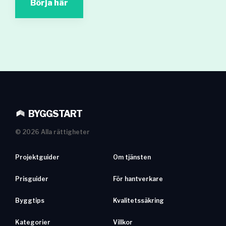
Börja här
BYGGSTART
©
2026
Alla rättigheter
Projektguider
Om tjänsten
Prisguider
För hantverkare
Byggtips
Kvalitetssäkring
Kategorier
Villkor