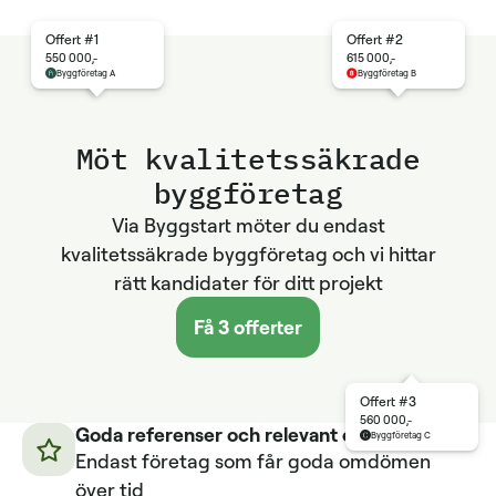
Offert #1
Offert #2
550 000,-
615 000,-
Byggföretag A
Byggföretag B
Möt kvalitetssäkrade
byggföretag
Via Byggstart möter du endast
kvalitetssäkrade byggföretag och vi hittar
rätt kandidater för ditt projekt
Få 3 offerter
Offert #3
560 000,-
Goda referenser och relevant erfarenhet
Byggföretag C
Endast företag som får goda omdömen
över tid