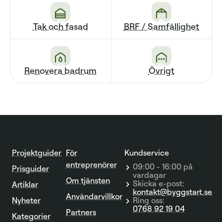
Tak och fasad
BRF / Sam­fällighet
Renovera badrum
Övrigt
Projektguider
För
Kundservice
entreprenörer
09:00 - 16:00 på
Prisguider
vardagar
Om tjänsten
Skicka e-post:
Artiklar
kontakt@byggstart.se
Användarvillkor
Nyheter
Ring oss:
0768 92 19 04
Partners
Kategorier