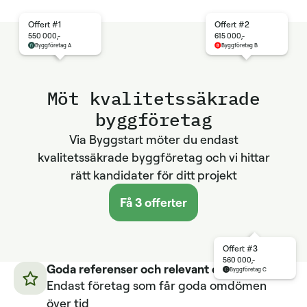
Offert #1
Offert #2
550 000,-
615 000,-
Byggföretag A
Byggföretag B
Möt kvalitetssäkrade
byggföretag
Via Byggstart möter du endast
kvalitetssäkrade byggföretag och vi hittar
rätt kandidater för ditt projekt
Få 3 offerter
Offert #3
560 000,-
Goda referenser och relevant erfarenhet
Byggföretag C
Endast företag som får goda omdömen
över tid