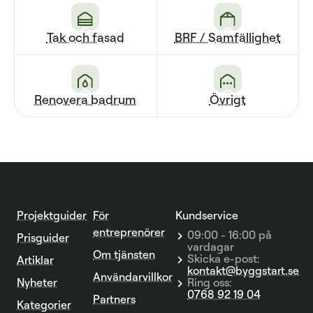
Tak och fasad
BRF / Sam­fällighet
Renovera badrum
Övrigt
Projektguider
För
Kundservice
entreprenörer
09:00 - 16:00 på
Prisguider
vardagar
Om tjänsten
Skicka e-post:
Artiklar
kontakt@byggstart.se
Användarvillkor
Nyheter
Ring oss:
0768 92 19 04
Partners
Kategorier