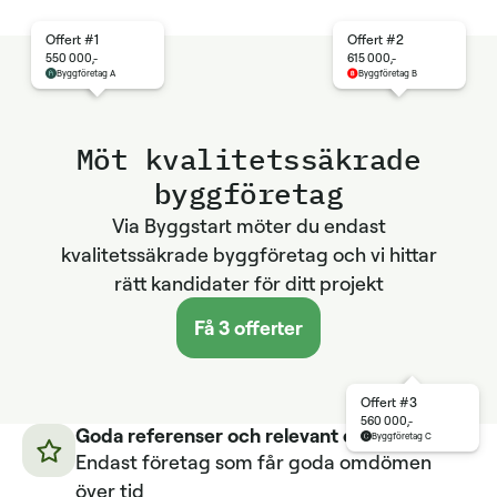
Offert #1
Offert #2
550 000,-
615 000,-
Byggföretag A
Byggföretag B
Möt kvalitetssäkrade
byggföretag
Via Byggstart möter du endast
kvalitetssäkrade byggföretag och vi hittar
rätt kandidater för ditt projekt
Få 3 offerter
Offert #3
560 000,-
Goda referenser och relevant erfarenhet
Byggföretag C
Endast företag som får goda omdömen
över tid