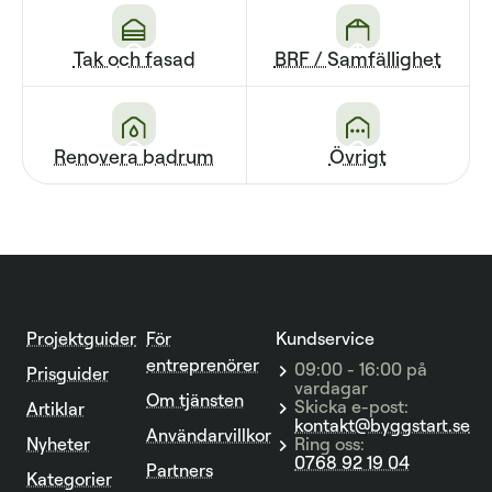
Tak och fasad
BRF / Sam­fällighet
Renovera badrum
Övrigt
Projektguider
För
Kundservice
entreprenörer
09:00 - 16:00 på
Prisguider
vardagar
Om tjänsten
Skicka e-post:
Artiklar
kontakt@byggstart.se
Användarvillkor
Nyheter
Ring oss:
0768 92 19 04
Partners
Kategorier