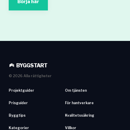
Börja här
BYGGSTART
©
2026
Alla rättigheter
Projektguider
Om tjänsten
Prisguider
För hantverkare
Byggtips
Kvalitetssäkring
Kategorier
Villkor