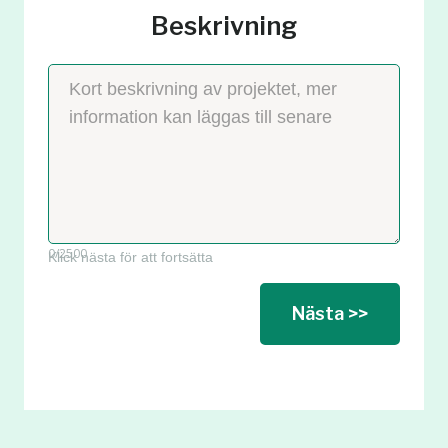
Beskrivning
0
/2500
Klick nästa för att fortsätta
Nästa >>