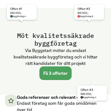
Offert #1
Offert #2
550 000,-
615 000,-
Byggföretag A
Byggföretag B
Möt kvalitetssäkrade
byggföretag
Via Byggstart möter du endast
kvalitetssäkrade byggföretag och vi hittar
rätt kandidater för ditt projekt
Få 3 offerter
Offert #3
560 000,-
Goda referenser och relevant erfarenhet
Byggföretag C
Endast företag som får goda omdömen
över tid