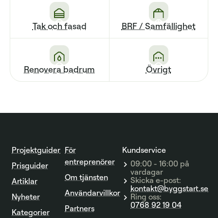
Tak och fasad
BRF / Sam­fällighet
Renovera badrum
Övrigt
Projektguider
För
Kundservice
entreprenörer
09:00 - 16:00 på
Prisguider
vardagar
Om tjänsten
Skicka e-post:
Artiklar
kontakt@byggstart.se
Användarvillkor
Nyheter
Ring oss:
0768 92 19 04
Partners
Kategorier