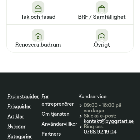
Tak och fasad
BRF / Sam­fällighet
Renovera badrum
Övrigt
Projektguider
För
Kundservice
entreprenörer
09:00 - 16:00 på
Prisguider
vardagar
Om tjänsten
Skicka e-post:
Artiklar
kontakt@byggstart.se
Användarvillkor
Nyheter
Ring oss:
0768 92 19 04
Partners
Kategorier