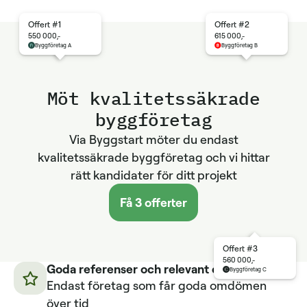
Offert #1
Offert #2
550 000,-
615 000,-
Byggföretag A
Byggföretag B
Möt kvalitetssäkrade
byggföretag
Via Byggstart möter du endast
kvalitetssäkrade byggföretag och vi hittar
rätt kandidater för ditt projekt
Få 3 offerter
Offert #3
560 000,-
Goda referenser och relevant erfarenhet
Byggföretag C
Endast företag som får goda omdömen
över tid