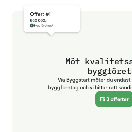
Offert #1
550 000,-
Byggföretag A
Möt kvalitets
byggföret
Via Byggstart möter du endast 
byggföretag och vi hittar rätt kandi
Få 3 offerter