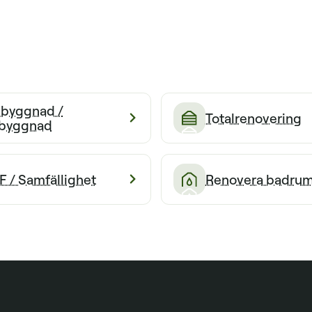
llbyggnad /
Totalrenovering
byggnad
F / Sam­fällighet
Renovera badru