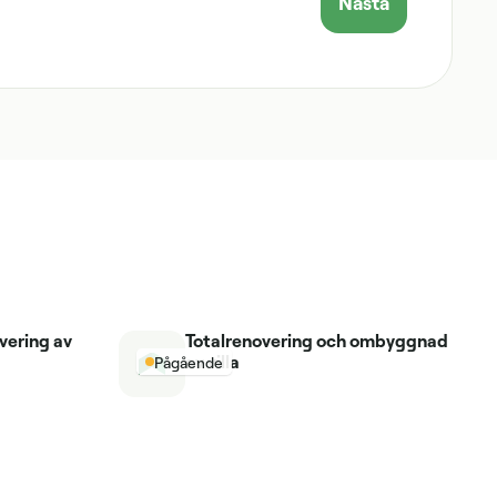
Nästa
vering av
Totalrenovering och ombyggnad
av villa
Pågående