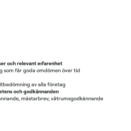
er och relevant erfarenhet
ag som får goda omdömen över tid
i
tbedömning av alla företag
etens och godkännanden
ännande, mästarbrev, våtrumsgodkännande