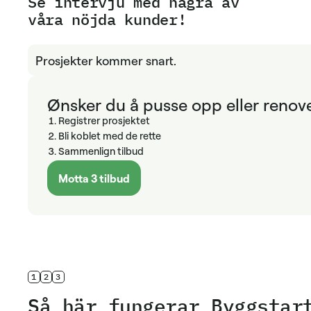
Se intervju med några av
våra nöjda kunder!
Prosjekter kommer snart.
Ønsker du å pusse opp eller renov
Registrer prosjektet
Bli koblet med de rette
Sammenlign tilbud
Motta 3 tilbud
1
2
3
Så här fungerar Byggstar