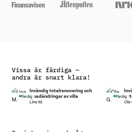
Vissa är färdiga —
andra är snart klara!
Invändig totalrenovering och
Inv
fasadändringar av villa
byte
Färdig
Färdig
Line M.
Ole 