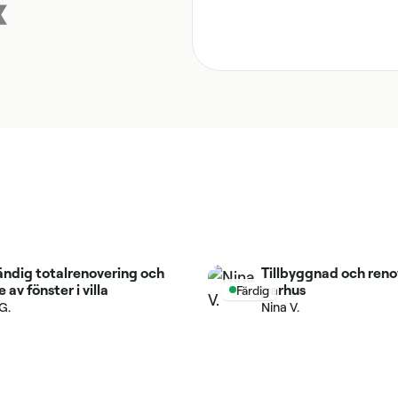
ändig totalrenovering och
Tillbyggnad och reno
 av fönster i villa
parhus
Färdig
G.
Nina V.