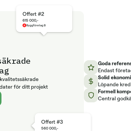
Offert #2
615 000,-
Byggföretag B
säkrade
Goda referens
ag
Endast föret
Solid ekonom
kvalitetssäkrade
Löpande kredi
dater för ditt projekt
Formell komp
Central godk
Offert #3
560 000,-