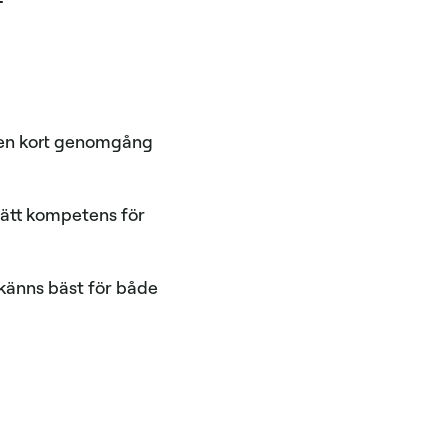
r en kort genomgång
ätt kompetens för
 känns bäst för både