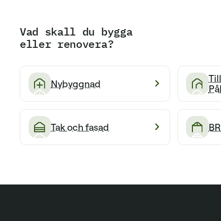
Vad skall du bygga
eller renovera?
Ti
Nybyggnad
På
Tak och fasad
BR