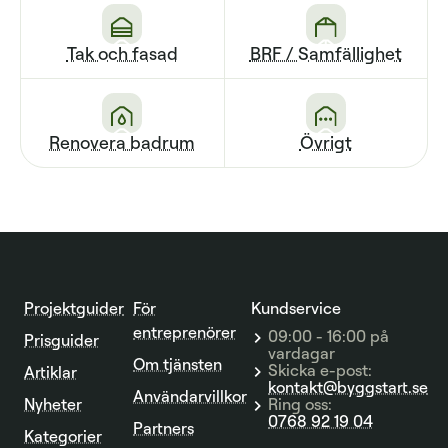
Tak och fasad
BRF / Sam­fällighet
Renovera badrum
Övrigt
Projektguider
För
Kundservice
entreprenörer
09:00 - 16:00 på
Prisguider
vardagar
Om tjänsten
Skicka e-post:
Artiklar
kontakt@byggstart.se
Användarvillkor
Nyheter
Ring oss:
0768 92 19 04
Partners
Kategorier