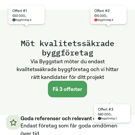
Offert #1
Offert #2
550 000,-
615 000,-
Byggföretag A
Byggföretag B
Möt kvalitetssäkrade
byggföretag
Via Byggstart möter du endast
kvalitetssäkrade byggföretag och vi hittar
rätt kandidater för ditt projekt
Få 3 offerter
Offert #3
560 000,-
Goda referenser och relevant erfarenhet
Byggföretag C
Endast företag som får goda omdömen
över tid